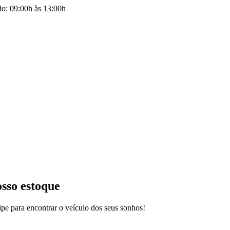
do: 09:00h às 13:00h
osso estoque
pe para encontrar o veículo dos seus sonhos!