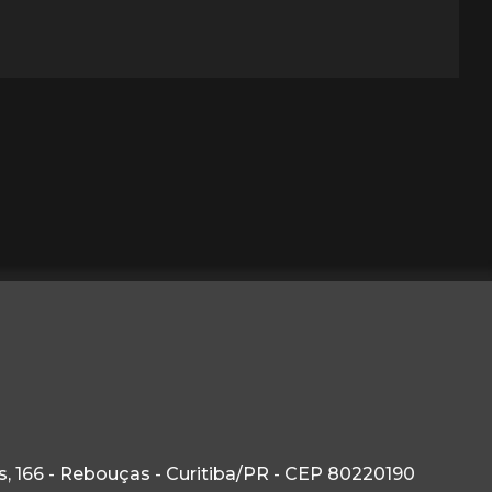
, 166 - Rebouças - Curitiba/PR - CEP 80220190