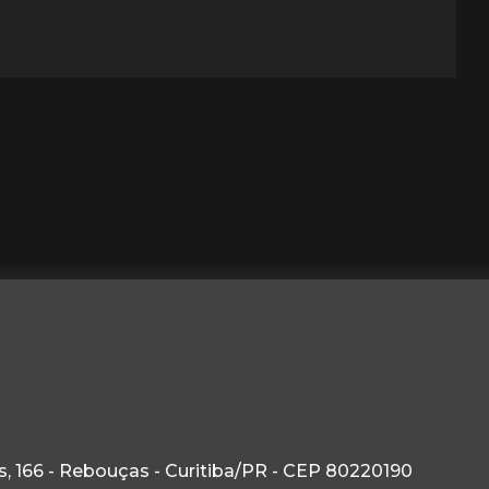
, 166 - Rebouças - Curitiba/PR - CEP 80220190