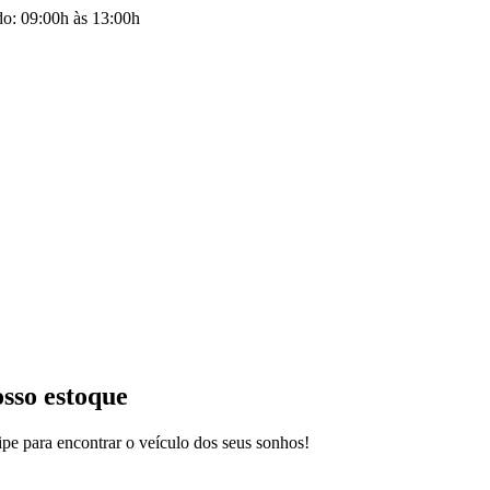
do: 09:00h às 13:00h
osso estoque
pe para encontrar o veículo dos seus sonhos!