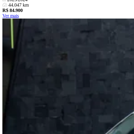
44.047 km
R$
84.900
Ver mais