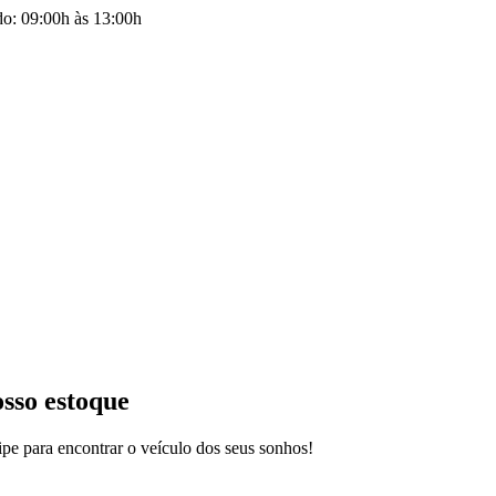
do: 09:00h às 13:00h
osso estoque
pe para encontrar o veículo dos seus sonhos!