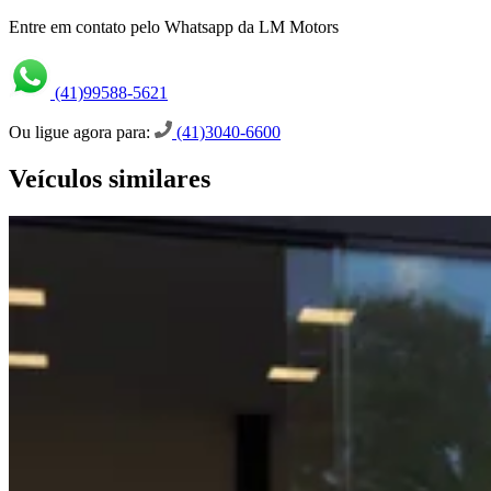
Entre em contato pelo Whatsapp da LM Motors
(41)99588-5621
Ou ligue agora para:
(41)3040-6600
Veículos similares