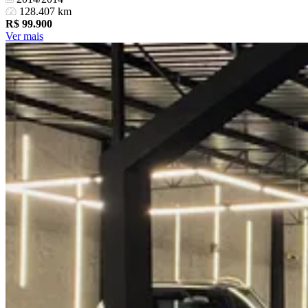
128.407 km
R$
99.900
Ver mais