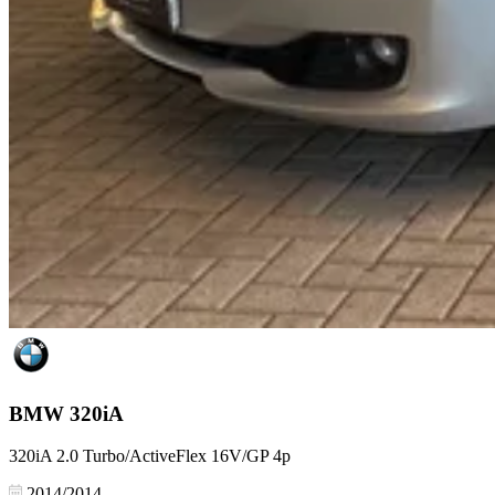
BMW
320iA
320iA 2.0 Turbo/ActiveFlex 16V/GP 4p
2014/2014