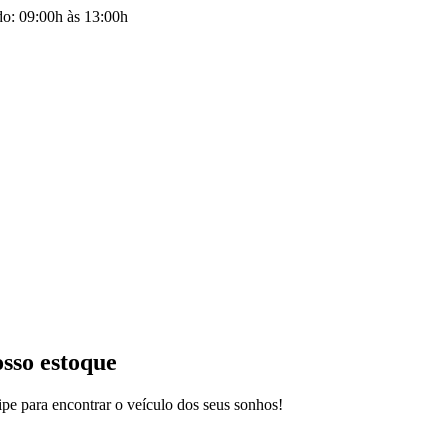
do: 09:00h às 13:00h
osso estoque
pe para encontrar o veículo dos seus sonhos!