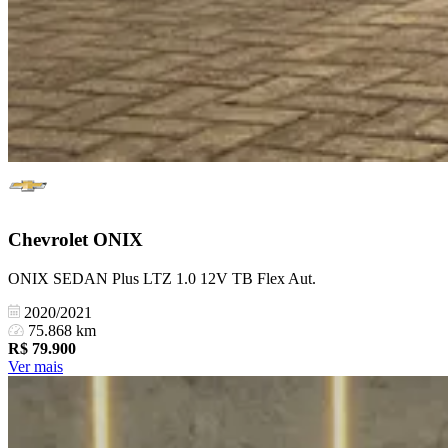
Chevrolet
ONIX
ONIX SEDAN Plus LTZ 1.0 12V TB Flex Aut.
2020/2021
75.868 km
R$
79.900
Ver mais