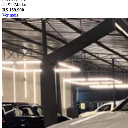
92.748 km
R$
159.900
Ver mais