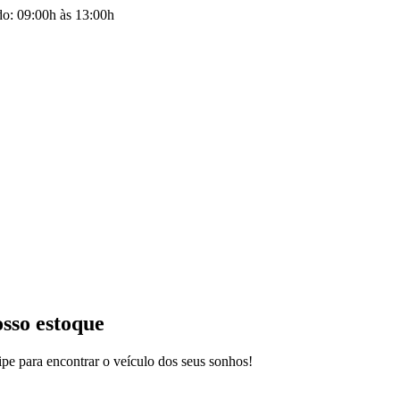
do: 09:00h às 13:00h
osso estoque
pe para encontrar o veículo dos seus sonhos!