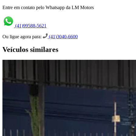
Entre em contato pelo Whatsapp da LM Motors
(41)99588-5621
Ou ligue agora para:
(41)3040-6600
Veículos similares