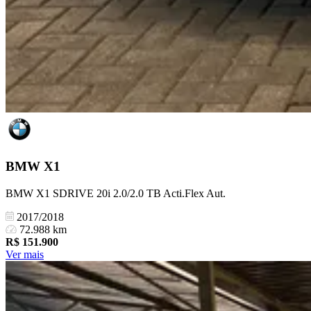
BMW
X1
BMW X1 SDRIVE 20i 2.0/2.0 TB Acti.Flex Aut.
2017/2018
72.988 km
R$
151.900
Ver mais