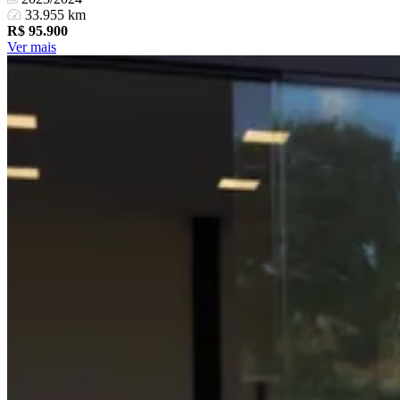
33.955 km
R$
95.900
Ver mais