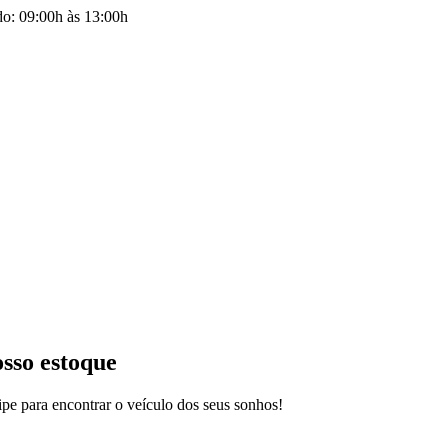
do: 09:00h às 13:00h
osso estoque
pe para encontrar o veículo dos seus sonhos!